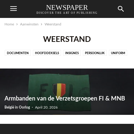
NEWSPAPER
DISCOVER THE ART OF PUBLISHING
Home
Aanwinsten
Weerstand
WEERSTAND
DOCUMENTEN
HOOFDDEKSELS
INSIGNES
PERSOONLIJK
UNIFORM
WEERSTAND
Armbanden van de Verzetsgroepen FI & MNB
België in Oorlog
-
April 20, 2026