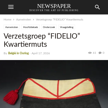
NEWSPAPER
DISCOVER THE ART OF PUBLISHING
Home
Aanwinsten
Verzetsgroep “FIDELIO” Kwartiermuts
Aanwinsten
Hoofddeksels
Onderzoek
Vraagstelling
Verzetsgroep “FIDELIO”
Kwartiermuts
61
0
By
België in Oorlog
-
April 17, 2026