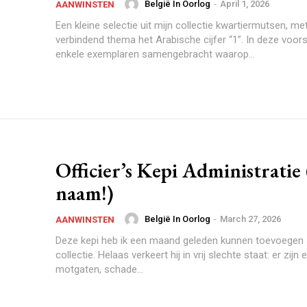
België In Oorlog
-
April 1, 2026
AANWINSTEN
Praesent euismod a
Een kleine selectie uit mijn collectie kwartiermutsen, met
Ut mollis pellentesqu
verbindend thema het Arabische cijfer “1”. In deze voorst
Nullam eu erat con
enkele exemplaren samengebracht waarop...
Donec quis est ac fel
Orci varius natoque 
YEARLY PRICIN
Officier’s Kepi Administratie
naam!)
België In Oorlog
-
March 27, 2026
AANWINSTEN
Deze kepi heb ik een maand geleden kunnen toevoegen 
collectie. Helaas verkeert hij in vrij slechte staat: er zijn 
motgaten, schade...