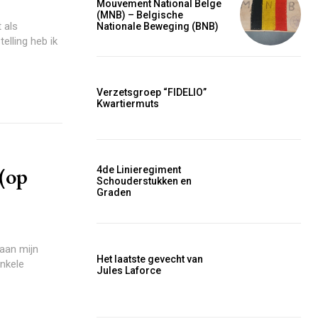
Mouvement National Belge
c
(MNB) – Belgische
 als
Nationale Beweging (BNB)
e tortor
elling heb ik
dimentum
is
dolor
Verzetsgroep “FIDELIO”
Kwartiermuts
G
MONTHLY PRICING
 (op
4de Linieregiment
Schouderstukken en
Graden
aan mijn
Het laatste gevecht van
enkele
Jules Laforce