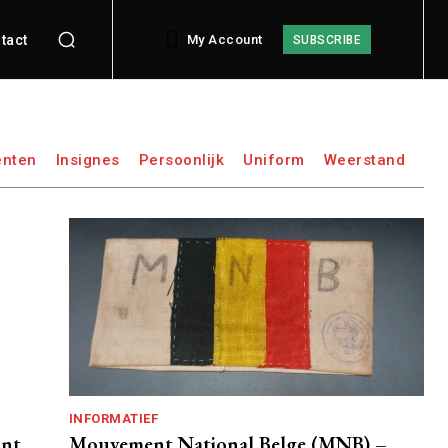
tact
My Account
SUBSCRIBE
nten
Insignes
Persoonlijk
Uniform
Weerstand
INFORMATIEF
ont
Mouvement National Belge (MNB) –