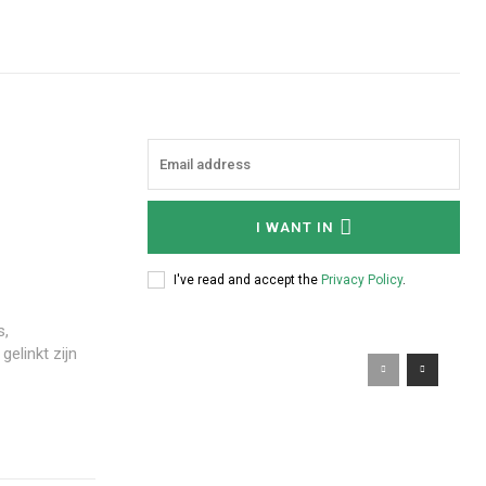
I WANT IN
I've read and accept the
Privacy Policy
.
s,
elinkt zijn