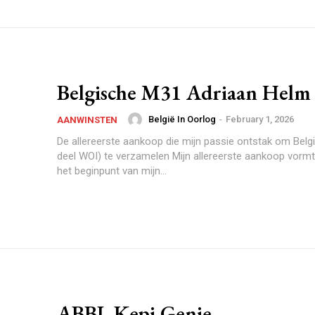
Belgische M31 Adriaan Helm
België In Oorlog
-
February 1, 2026
AANWINSTEN
De allereerste aankoop die mijn passie ontstak om Belg
deel WOI) te verzamelen Mijn allereerste aankoop vormt nog steeds
het beginpunt van mijn...
ABBL Kepi Genie