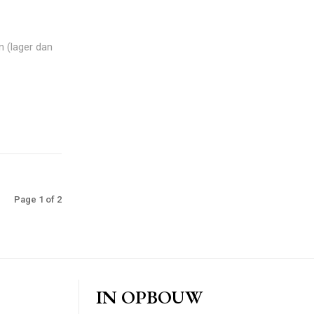
n (lager dan
Page 1 of 2
IN OPBOUW