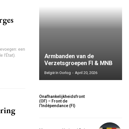
rges
toevoegen: een
 l'État).
Armbanden van de
Verzetsgroepen FI & MNB
België In Oorlog
-
April 20, 2026
ccess
Onafhankelijkheidsfront
(OF) – Front de
l’Indépendance (FI)
ring
is sit