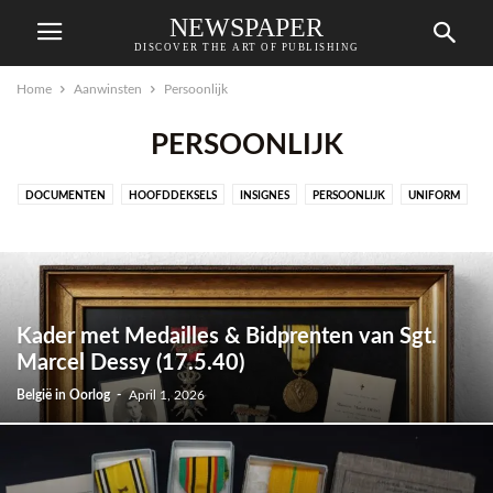
NEWSPAPER
DISCOVER THE ART OF PUBLISHING
Home
Aanwinsten
Persoonlijk
PERSOONLIJK
DOCUMENTEN
HOOFDDEKSELS
INSIGNES
PERSOONLIJK
UNIFORM
WEERSTAND
Kader met Medailles & Bidprenten van Sgt.
Marcel Dessy (17.5.40)
België in Oorlog
-
April 1, 2026