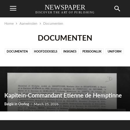
NEWSPAPER
DISCOVER THE ART OF PUBLISHING
Home
Aanwinsten
Documenten
DOCUMENTEN
DOCUMENTEN
HOOFDDEKSELS
INSIGNES
PERSOONLIJK
UNIFORM
WEERSTAND
Kapitein-Commandant Etienne de Hemptinne
België in Oorlog
-
March 25, 2026