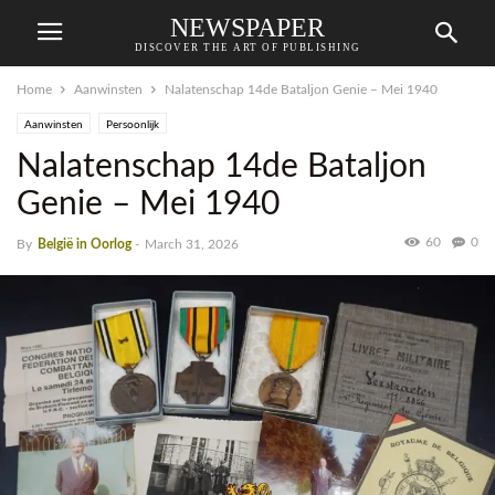
NEWSPAPER
DISCOVER THE ART OF PUBLISHING
Home
Aanwinsten
Nalatenschap 14de Bataljon Genie – Mei 1940
Aanwinsten
Persoonlijk
Nalatenschap 14de Bataljon
Genie – Mei 1940
60
0
By
België in Oorlog
-
March 31, 2026