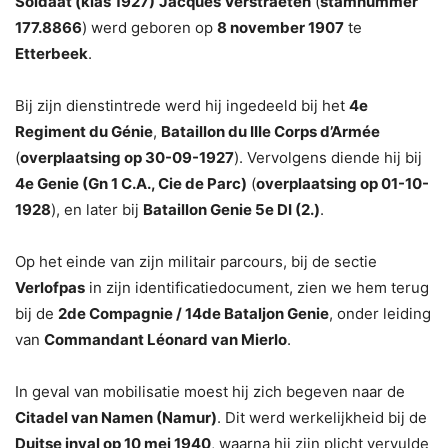
Soldaat (klas 1927)
Jacques Verstraeten
(
stamnummer
177.8866
) werd geboren op
8 november 1907
te
Etterbeek
.
Bij zijn dienstintrede werd hij ingedeeld bij het
4e
Regiment du Génie
,
Bataillon du IIIe Corps d’Armée
(
overplaatsing op 30-09-1927
). Vervolgens diende hij bij
4e Genie (Gn 1 C.A., Cie de Parc)
(
overplaatsing op 01-10-
1928
), en later bij
Bataillon Genie 5e DI (2.)
.
Op het einde van zijn militair parcours, bij de sectie
Verlofpas
in zijn identificatiedocument, zien we hem terug
bij de
2de Compagnie / 14de Bataljon Genie
, onder leiding
van
Commandant Léonard van Mierlo
.
In geval van mobilisatie moest hij zich begeven naar de
Citadel van Namen (Namur)
. Dit werd werkelijkheid bij de
Duitse inval op 10 mei 1940
, waarna hij zijn plicht vervulde