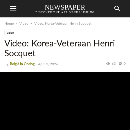
NEWSPAPER
DISCOVER THE ART OF PUBLISHING
Home
Video
Video: Korea-Veteraan Henri Socquet
Video
Video: Korea-Veteraan Henri
Socquet
63
0
By
België in Oorlog
-
April 3, 2026